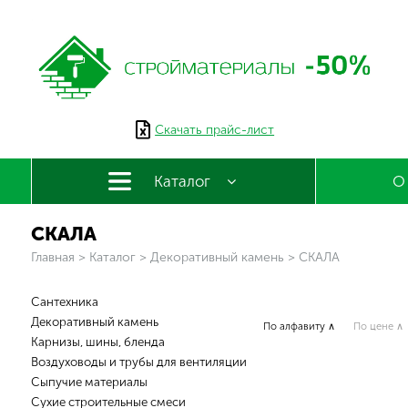
Скачать прайс-лист
Каталог
О
СКАЛА
Вы здесь
Главная
>
Каталог
>
Декоративный камень
>
СКАЛА
Сантехника
Декоративный камень
По алфавиту ∧
По цене ∧
Карнизы, шины, бленда
Воздуховоды и трубы для вентиляции
Сыпучие материалы
Сухие строительные смеси