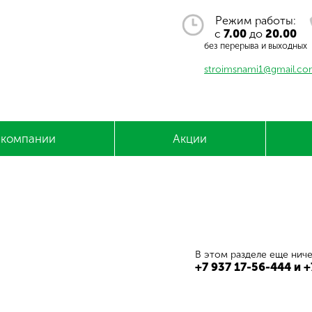
Режим работы:
с
7.00
до
20.00
без перерыва и выходных
stroimsnami1@gmail.c
 компании
Акции
В этом разделе еще ниче
+7 937 17-56-444 и 