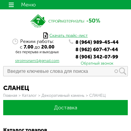
Меню
Скачать прайс-лист
Режим работы:
8 (964) 989-45-44
с
7.00
до
20.00
8 (962) 607-47-44
без перерыва и выходных
8 (906) 342-07-99
stroimsnami1@gmail.com
Обратный звонок
СЛАНЕЦ
Вы здесь
Главная
>
Каталог
>
Декоративный камень
>
СЛАНЕЦ
Доставка
Каталог товаров