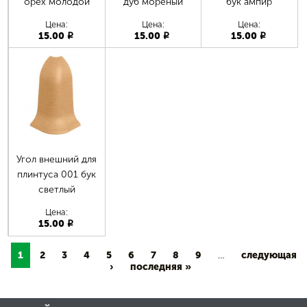
орех молодой
дуб мореный
бук ампир
Цена:
Цена:
Цена:
15.00
15.00
15.00
p
p
p
Угол внешний для
плинтуса 001 бук
светлый
Цена:
15.00
p
1
2
3
4
5
6
7
8
9
…
следующая
›
последняя »