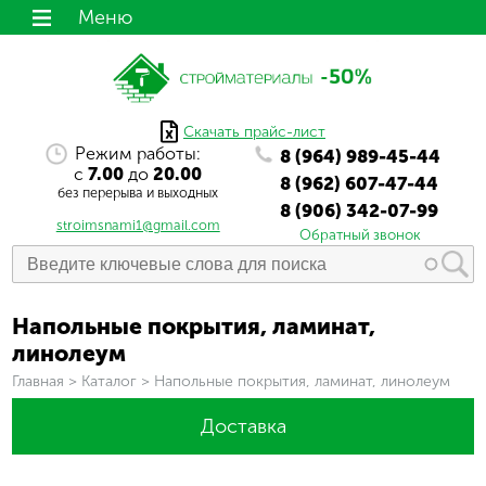
Меню
Скачать прайс-лист
Режим работы:
8 (964) 989-45-44
с
7.00
до
20.00
8 (962) 607-47-44
без перерыва и выходных
8 (906) 342-07-99
stroimsnami1@gmail.com
Обратный звонок
Напольные покрытия, ламинат,
линолеум
Вы здесь
Главная
>
Каталог
>
Напольные покрытия, ламинат, линолеум
Доставка