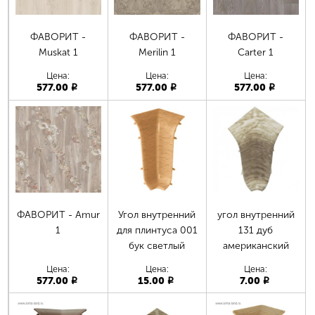
ФАВОРИТ -
ФАВОРИТ -
ФАВОРИТ -
Muskat 1
Merilin 1
Carter 1
Цена:
Цена:
Цена:
577.00
577.00
577.00
p
p
p
ФАВОРИТ - Amur
Угол внутренний
угол внутренний
1
для плинтуса 001
131 дуб
бук светлый
американский
Цена:
Цена:
Цена:
577.00
15.00
7.00
p
p
p