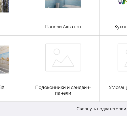
Панели Акватон
Кухо
ВХ
Подоконники и сэндвич-
Углоза
панели
- Свернуть подкатегории