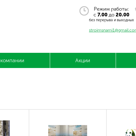
Режим работы:
с
7.00
до
20.00
без перерыва и выходных
stroimsnami1@gmail.c
 компании
Акции