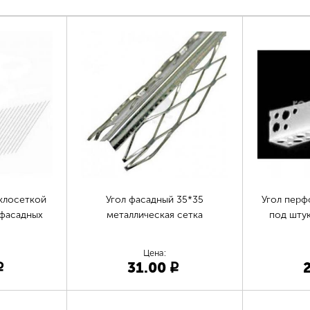
клосеткой
Угол фасадный 35*35
Угол перф
 фасадных
металлическая сетка
под штук
Цена:
31.00
p
p