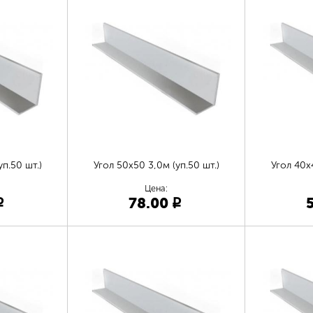
п.50 шт.)
Угол 50х50 3,0м (уп.50 шт.)
Угол 40х4
Цена:
78.00
p
p