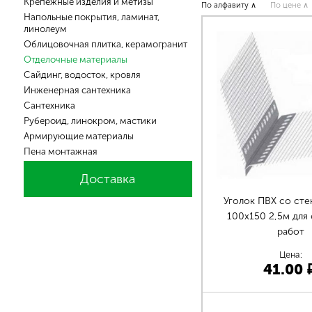
Крепежные изделия и метизы
По алфавиту ∧
По цене ∧
Напольные покрытия, ламинат,
линолеум
Облицовочная плитка, керамогранит
Отделочные материалы
Сайдинг, водосток, кровля
Инженерная сантехника
Cантехника
Рубероид, линокром, мастики
Армирующие материалы
Пена монтажная
Доставка
Уголок ПВХ со сте
100х150 2,5м для
работ
Цена:
41.00