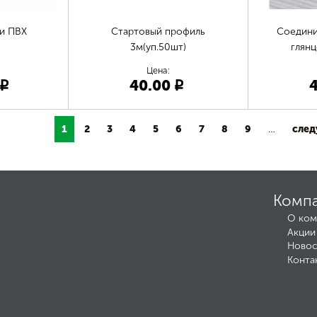
и ПВХ
Стартовый профиль
Соедини
3м(уп.50шт)
глян
Цена:
40.00
p
p
1
2
3
4
5
6
7
8
9
…
след
Комп
О ком
Акции
Новос
Конта