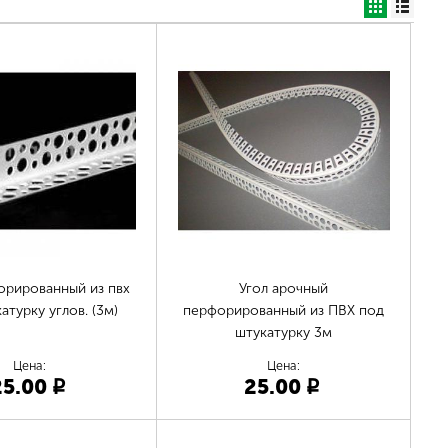
орированный из пвх
Угол арочный
атурку углов. (3м)
перфорированный из ПВХ под
штукатурку 3м
Цена:
Цена:
25.00
25.00
p
p