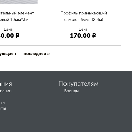
тельный элемент
Профиль примыкающий
цевый 10мм*3м
самокл. 6мм., (2,4м)
Цена:
Цена:
40.00
170.00
p
p
ующая ›
последняя »
ания
Покупателям
пании
Бренды
ти
кты