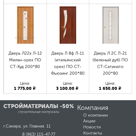
Дверь Л22х Л-12
Дверь Л 8ф Л-11
Дверь Л 2С Л-21
Милан-орех ПО
(итальянский
(беленый дуб) ПО
СТ-Худ 200*80
орех) ПО СТ-
СТ-Сатинато
Фьюзинг 200*80
200*80
Цена:
Цена:
Цена:
1 775.00
3 100.00
1 650.00
p
p
p
СТРОЙМАТЕРИАЛЫ -50%
Компания
строительные материалы
О компании
Акции
г.Самара, ул. Главная, 11
Новости
Контакты
8 (963) 115-47-77