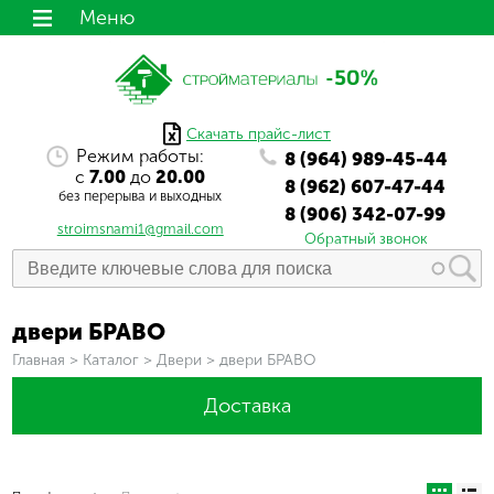
Меню
Скачать прайс-лист
Режим работы:
8 (964) 989-45-44
с
7.00
до
20.00
8 (962) 607-47-44
без перерыва и выходных
8 (906) 342-07-99
stroimsnami1@gmail.com
Обратный звонок
двери БРАВО
Вы здесь
Главная
>
Каталог
>
Двери
>
двери БРАВО
Доставка