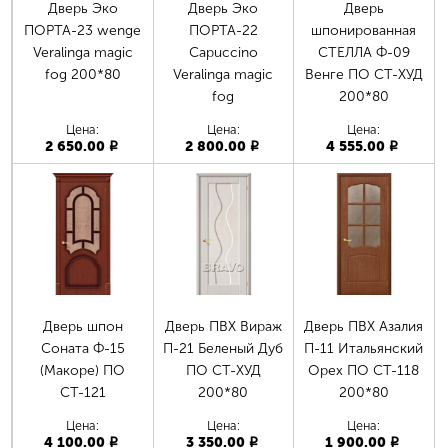
Дверь Эко
Дверь Эко
Дверь
ПОРТА-23 wenge
ПОРТА-22
шпонированная
Veralinga magic
Capuccino
СТЕЛЛА Ф-09
fog 200*80
Veralinga magic
Венге ПО СТ-ХУД
fog
200*80
Цена:
Цена:
Цена:
2 650.00
2 800.00
4 555.00
p
p
p
Дверь шпон
Дверь ПВХ Вираж
Дверь ПВХ Азалия
Соната Ф-15
П-21 Беленый Дуб
П-11 Итальянский
(Макоре) ПО
ПО СТ-ХУД
Орех ПО СТ-118
СТ-121
200*80
200*80
Цена:
Цена:
Цена:
4 100.00
3 350.00
1 900.00
p
p
p